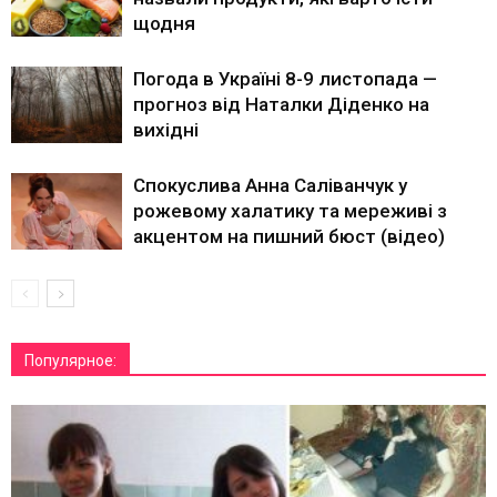
щодня
Погода в Україні 8-9 листопада —
прогноз від Наталки Діденко на
вихідні
Спокуслива Анна Саліванчук у
рожевому халатику та мереживі з
акцентом на пишний бюст (відео)
Популярное: