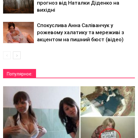
прогноз від Наталки Діденко на
вихідні
Спокуслива Анна Саліванчук у
рожевому халатику та мереживі з
акцентом на пишний бюст (відео)
Популярное: