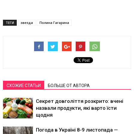
ТЕГИ
звезда
Полина Гагарина
СХОЖИЕ СТАТЬИ
БОЛЬШЕ ОТ АВТОРА
Секрет довголіття розкрито: вчені
назвали продукти, які варто їсти
щодня
Погода в Україні 8-9 листопада —