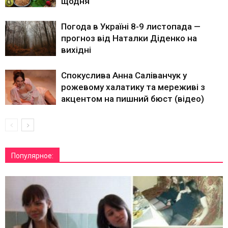
щодня
Погода в Україні 8-9 листопада —
прогноз від Наталки Діденко на
вихідні
Спокуслива Анна Саліванчук у
рожевому халатику та мереживі з
акцентом на пишний бюст (відео)
Популярное: