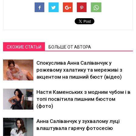
СХОЖИЕ СТАТЬИ
БОЛЬШЕ ОТ АВТОРА
Спокуслива Анна Саліванчук у
рожевому халатику та мереживі з
акцентом на пишний бюст (відео)
Настя Каменських з модним чубом і в
топі посвітила пишним бюстом
(фото)
Анна Саліванчук у зухвалому луці
влаштувала гарячу фотосесію