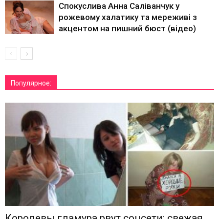
Спокуслива Анна Саліванчук у
рожевому халатику та мереживі з
акцентом на пишний бюст (відео)
Популярное:
Королевы гламура рвут соцсети: свежая