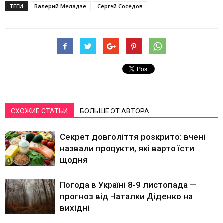
ТЕГИ
Валерий Меладзе
Сергей Соседов
СХОЖИЕ СТАТЬИ
БОЛЬШЕ ОТ АВТОРА
Секрет довголіття розкрито: вчені
назвали продукти, які варто їсти
щодня
Погода в Україні 8-9 листопада —
прогноз від Наталки Діденко на
вихідні