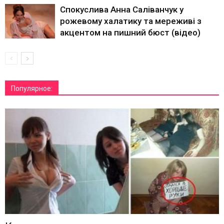
Спокуслива Анна Саліванчук у
рожевому халатику та мереживі з
акцентом на пишний бюст (відео)
Популярное: