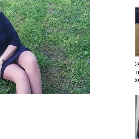
еса
Э
т
х