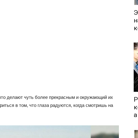
Э
н
к
что делают чуть более прекрасным и окружающий их
Р
риться в том, что глаза радуются, когда смотришь на
к
а