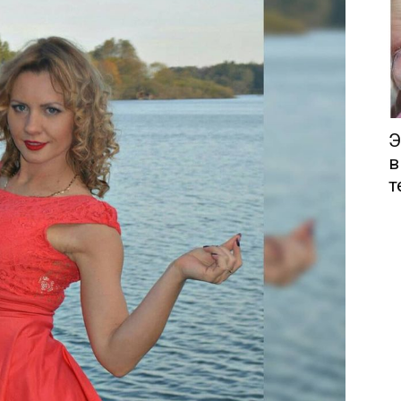
Э
в
т