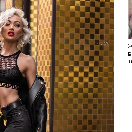
Э
в
т