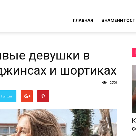
ресные
ГЛАВНАЯ
ЗНАМЕНИТОСТ
ы
ивые девушки в
джинсах и шортиках
12709
 Twitter
К
с