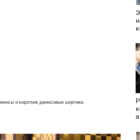
Э
н
к
Р
жинсы и короткие джинсовые шортики.
к
а