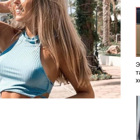
еса
Э
т
х