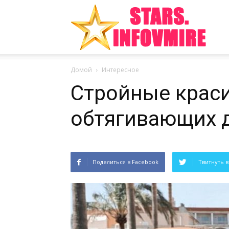
Инте
Домой
Интересное
факт
Стройные крас
обтягивающих 
из
Поделиться в Facebook
Твитнуть в
мира