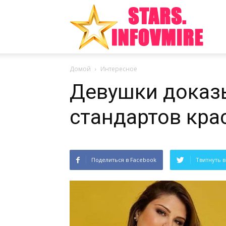
Инте
Домой
Интересное
факт
Девушки доказ
стандартов кра
из
Поделиться в Facebook
Твитнуть в
мира