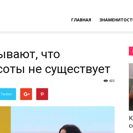
ресные
ГЛАВНАЯ
ЗНАМЕНИТОСТ
ы
ывают, что
соты не существует
603
 Twitter
К
с