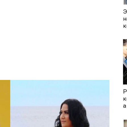
Э
н
к
Р
к
а