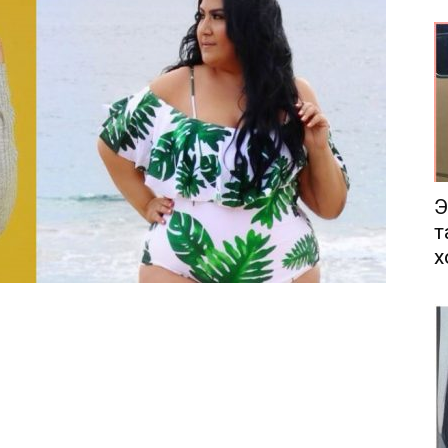
еса
Э
т
х