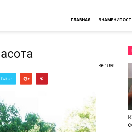
ресные
ГЛАВНАЯ
ЗНАМЕНИТОСТ
ы
расота
18108
 Twitter
К
с