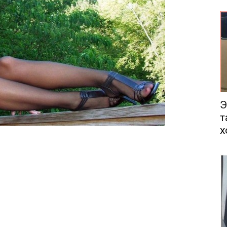
еса
Э
т
х