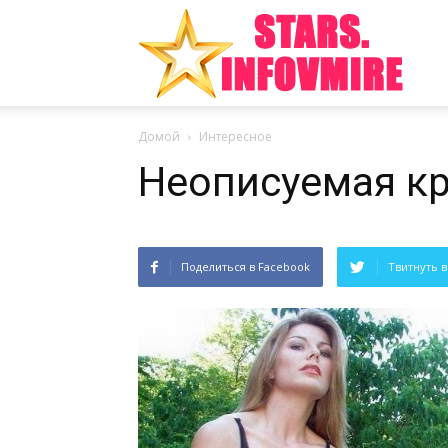
Инте
Домой
Интересное
факт
Неописуемая к
из
Поделиться в Facebook
Твитнуть в
мира