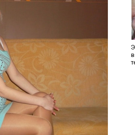
Э
в
т