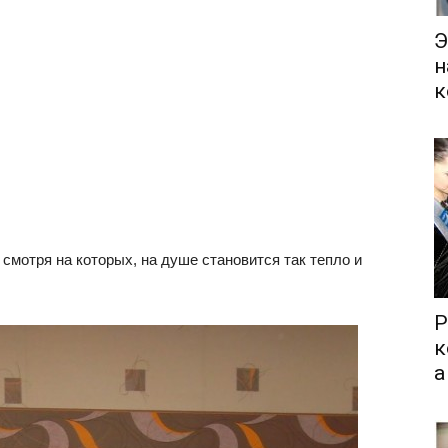
Э
н
к
смотря на которых, на душе становится так тепло и
Р
к
а