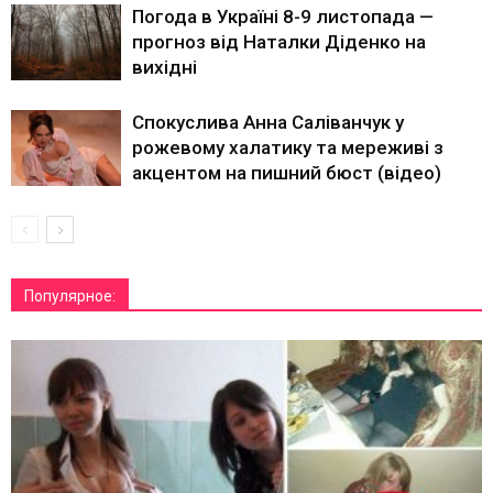
Погода в Україні 8-9 листопада —
прогноз від Наталки Діденко на
вихідні
Спокуслива Анна Саліванчук у
рожевому халатику та мереживі з
акцентом на пишний бюст (відео)
Популярное: