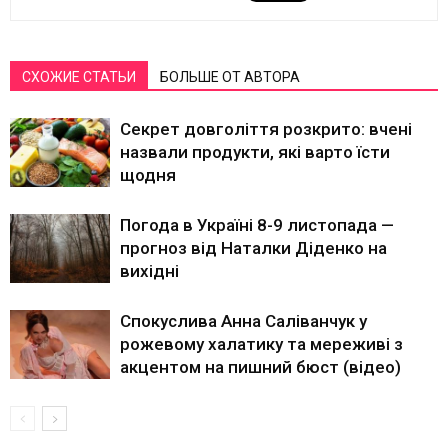
СХОЖИЕ СТАТЬИ
БОЛЬШЕ ОТ АВТОРА
Секрет довголіття розкрито: вчені
назвали продукти, які варто їсти
щодня
Погода в Україні 8-9 листопада —
прогноз від Наталки Діденко на
вихідні
Спокуслива Анна Саліванчук у
рожевому халатику та мереживі з
акцентом на пишний бюст (відео)