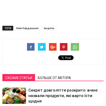
ТЕГИ
Ким Кардашьян
модель
СХОЖИЕ СТАТЬИ
БОЛЬШЕ ОТ АВТОРА
Секрет довголіття розкрито: вчені
назвали продукти, які варто їсти
щодня