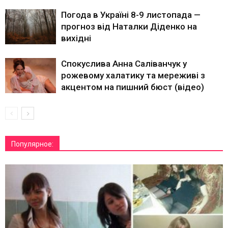
Погода в Україні 8-9 листопада —
прогноз від Наталки Діденко на
вихідні
Спокуслива Анна Саліванчук у
рожевому халатику та мереживі з
акцентом на пишний бюст (відео)
Популярное: