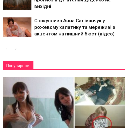
вихідні
Спокуслива Анна Саліванчук у
рожевому халатику та мереживі з
акцентом на пишний бюст (відео)
Популярное: