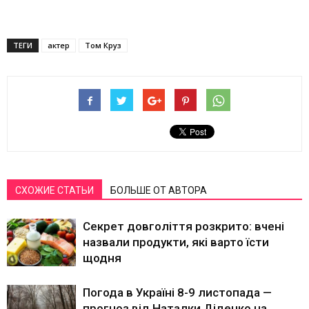
ТЕГИ
актер
Том Круз
СХОЖИЕ СТАТЬИ
БОЛЬШЕ ОТ АВТОРА
Секрет довголіття розкрито: вчені
назвали продукти, які варто їсти
щодня
Погода в Україні 8-9 листопада —
прогноз від Наталки Діденко на