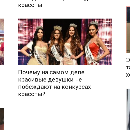
красоты
еса
Э
т
Почему на самом деле
х
красивые девушки не
побеждают на конкурсах
красоты?