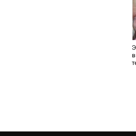
Э
в
т