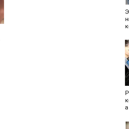
Э
н
к
а
Р
к
а