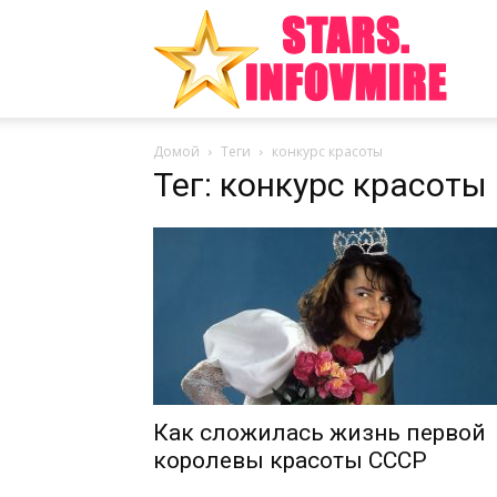
Инте
Домой
Теги
конкурс красоты
факт
Тег: конкурс красоты
из
мира
Как сложилась жизнь первой
королевы красоты СССР