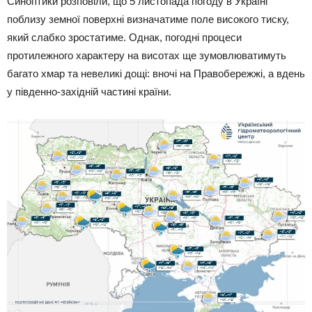
Синоптики розповіли, що 5 листопада погоду в Україні
поблизу земної поверхні визначатиме поле високого тиску,
який слабко зростатиме. Однак, погодні процеси
протилежного характеру на висотах ще зумовлюватимуть
багато хмар та невеликі дощі: вночі на Правобережжі, а вдень
у південно-західній частині країни.