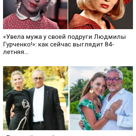
«Увeлa мужa у своей подруги Людмилы
Гуpченкo!»: как сейчас выглядит 84-
летняя...